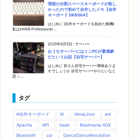
理想の分割スペースキーボードが欲し
かったので初めて自作したメモ【自作
キーボード DK6064】
はじめに (自作キーボードを始めた動機)
私はHHKB Professional ...
2025年6月5日
:
サーバー
おうちサーバーにはミニPCが最適解
だというお話【自宅サーバー】
はじめに 皆さん自宅サーバー興味ありま
すでしょうか 自宅サーバーやりたいなと
思っ ...
タグ
#自作キーボード
AI
AlmaLinux
ani
Apache
API
bash
Beatmania IIDX
Bluetooth
cur
DanceDanceRevolution