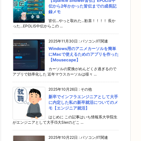
【Sparkle Shower皆伝】EPOLIS中
伝から2年かかった皆伝までの成長記
録メモ
皆伝...やっと取れた...歓喜！！！！ 長か
った...EPOLIS中伝からこの ...
2025年11月30日
:
パソコン/IT関連
Windows用のアニメカーソルを簡単
にMacで使えるためのアプリを作った
【Mousecape】
カーソルの変換がめんどくさ過ぎるので
アプリで効率化した 近年マウスカーソルは様々 ...
2025年10月26日
:
その他
新卒でインフラエンジニアとして大手
に内定した私の新卒就活についてのメ
モ【エンジニア就活】
はじめに この記事はいち情報系大学院生
がエンジニアとして大手(5大SIerのどこ ...
2025年10月22日
:
パソコン/IT関連