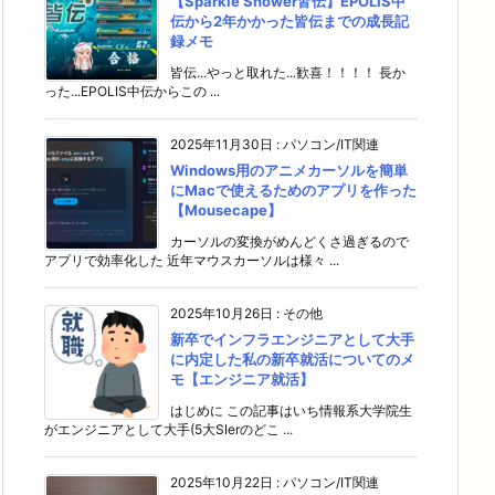
【Sparkle Shower皆伝】EPOLIS中
伝から2年かかった皆伝までの成長記
録メモ
皆伝...やっと取れた...歓喜！！！！ 長か
った...EPOLIS中伝からこの ...
2025年11月30日
:
パソコン/IT関連
Windows用のアニメカーソルを簡単
にMacで使えるためのアプリを作った
【Mousecape】
カーソルの変換がめんどくさ過ぎるので
アプリで効率化した 近年マウスカーソルは様々 ...
2025年10月26日
:
その他
新卒でインフラエンジニアとして大手
に内定した私の新卒就活についてのメ
モ【エンジニア就活】
はじめに この記事はいち情報系大学院生
がエンジニアとして大手(5大SIerのどこ ...
2025年10月22日
:
パソコン/IT関連