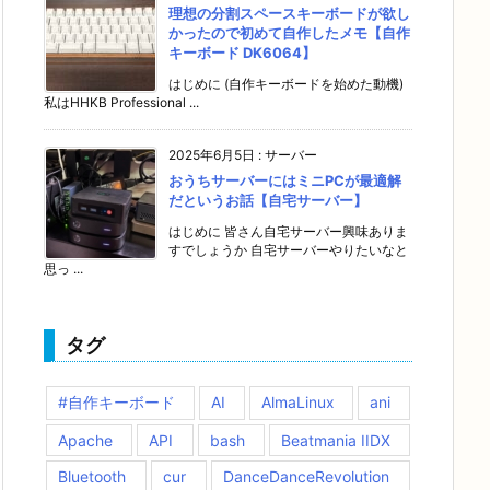
理想の分割スペースキーボードが欲し
かったので初めて自作したメモ【自作
キーボード DK6064】
はじめに (自作キーボードを始めた動機)
私はHHKB Professional ...
2025年6月5日
:
サーバー
おうちサーバーにはミニPCが最適解
だというお話【自宅サーバー】
はじめに 皆さん自宅サーバー興味ありま
すでしょうか 自宅サーバーやりたいなと
思っ ...
タグ
#自作キーボード
AI
AlmaLinux
ani
Apache
API
bash
Beatmania IIDX
Bluetooth
cur
DanceDanceRevolution