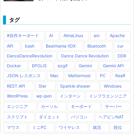
タグ
#自作キーボード
AI
AlmaLinux
ani
Apache
API
bash
Beatmania IIDX
Bluetooth
cur
DanceDanceRevolution
Dance Dance Revolution
DDR
Docker
EPOLIS
ezgif
Gemini
Gemini API
JSON レスポンス
Mac
Mattermost
PC
ReaR
REST API
SIer
Sparkle shower
Windows
WordPress
wp-json
インターン
インフラエンジニア
エンジニア
カーソル
キーボード
サーバー
スクリプト
ダイエット
パソコン
ヘアピンNAT
マウス
ミニPC
ワイヤレス
就活
段位