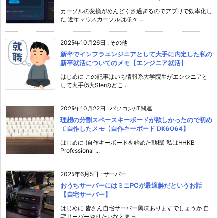
カーソルの変換がめんどくさ過ぎるのでアプリで効率化し
た 近年マウスカーソルは様々 ...
2025年10月26日
:
その他
新卒でインフラエンジニアとして大手に内定した私の
新卒就活についてのメモ【エンジニア就活】
はじめに この記事はいち情報系大学院生がエンジニアと
して大手(5大SIerのどこ ...
2025年10月22日
:
パソコン/IT関連
理想の分割スペースキーボードが欲しかったので初め
て自作したメモ【自作キーボード DK6064】
はじめに (自作キーボードを始めた動機) 私はHHKB
Professional ...
2025年6月5日
:
サーバー
おうちサーバーにはミニPCが最適解だというお話
【自宅サーバー】
はじめに 皆さん自宅サーバー興味ありますでしょうか 自
宅サーバーやりたいなと思っ ...