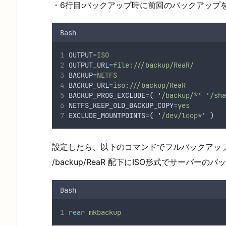
・6行目:バックアップ時に前回のバックアップ
Bash
OUTPUT
=
ISO
OUTPUT_URL
=
file:///backup/ReaR/
BACKUP
=
NETFS
BACKUP_URL
=
iso:///backup/ReaR
BACKUP_PROG_EXCLUDE
=
(
'
/backup/*
'
'
/sh
NETFS_KEEP_OLD_BACKUP_COPY
=
yes
EXCLUDE_MOUNTPOINTS
=
(
'
/dev/loop*
'
)
設定したら、以下のコマンドでフルバックアッ
/backup/ReaR 配下にISO形式でサーバー
Bash
rear
mkbackup