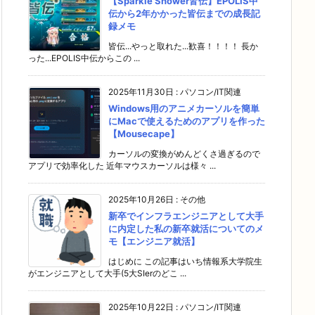
【Sparkle Shower皆伝】EPOLIS中
伝から2年かかった皆伝までの成長記
録メモ
皆伝...やっと取れた...歓喜！！！！ 長か
った...EPOLIS中伝からこの ...
2025年11月30日
:
パソコン/IT関連
Windows用のアニメカーソルを簡単
にMacで使えるためのアプリを作った
【Mousecape】
カーソルの変換がめんどくさ過ぎるので
アプリで効率化した 近年マウスカーソルは様々 ...
2025年10月26日
:
その他
新卒でインフラエンジニアとして大手
に内定した私の新卒就活についてのメ
モ【エンジニア就活】
はじめに この記事はいち情報系大学院生
がエンジニアとして大手(5大SIerのどこ ...
2025年10月22日
:
パソコン/IT関連