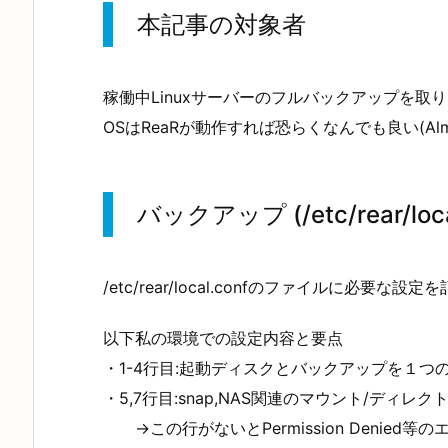
本記事の対象者
稼働中Linuxサーバーのフルバックアップを取
OSはReaRが動作すれば恐らくなんでも良い(Almal
バックアップ (/etc/rear/loca
/etc/rear/local.confのファイルに必要な設
以下私の環境での設定内容と要点
・1-4行目:起動ディスクとバックアップを１つ
・5,7行目:snap,NAS関連のマウント/ディレクトリを除外
→この行がないとPermission Denie