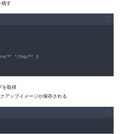
を残す
are/*
'
'
/tmp/*
'
)
プを取得
のバックアップイメージが保存される