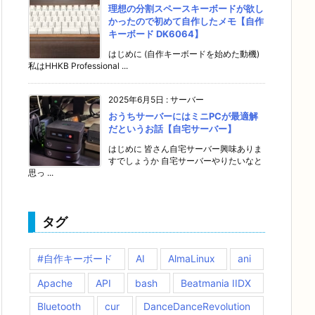
理想の分割スペースキーボードが欲し
かったので初めて自作したメモ【自作
キーボード DK6064】
はじめに (自作キーボードを始めた動機)
私はHHKB Professional ...
2025年6月5日
:
サーバー
おうちサーバーにはミニPCが最適解
だというお話【自宅サーバー】
はじめに 皆さん自宅サーバー興味ありま
すでしょうか 自宅サーバーやりたいなと
思っ ...
タグ
#自作キーボード
AI
AlmaLinux
ani
Apache
API
bash
Beatmania IIDX
Bluetooth
cur
DanceDanceRevolution