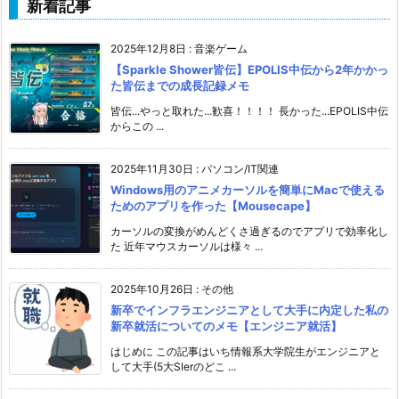
新着記事
2025年12月8日
:
音楽ゲーム
【Sparkle Shower皆伝】EPOLIS中伝から2年かかっ
た皆伝までの成長記録メモ
皆伝...やっと取れた...歓喜！！！！ 長かった...EPOLIS中伝
からこの ...
2025年11月30日
:
パソコン/IT関連
Windows用のアニメカーソルを簡単にMacで使える
ためのアプリを作った【Mousecape】
カーソルの変換がめんどくさ過ぎるのでアプリで効率化し
た 近年マウスカーソルは様々 ...
2025年10月26日
:
その他
新卒でインフラエンジニアとして大手に内定した私の
新卒就活についてのメモ【エンジニア就活】
はじめに この記事はいち情報系大学院生がエンジニアと
して大手(5大SIerのどこ ...