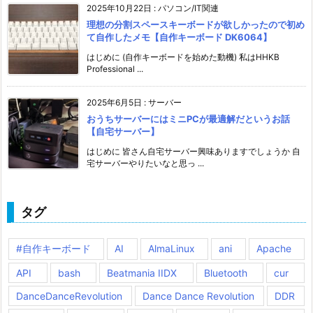
2025年10月22日
:
パソコン/IT関連
理想の分割スペースキーボードが欲しかったので初め
て自作したメモ【自作キーボード DK6064】
はじめに (自作キーボードを始めた動機) 私はHHKB
Professional ...
2025年6月5日
:
サーバー
おうちサーバーにはミニPCが最適解だというお話
【自宅サーバー】
はじめに 皆さん自宅サーバー興味ありますでしょうか 自
宅サーバーやりたいなと思っ ...
タグ
#自作キーボード
AI
AlmaLinux
ani
Apache
API
bash
Beatmania IIDX
Bluetooth
cur
DanceDanceRevolution
Dance Dance Revolution
DDR