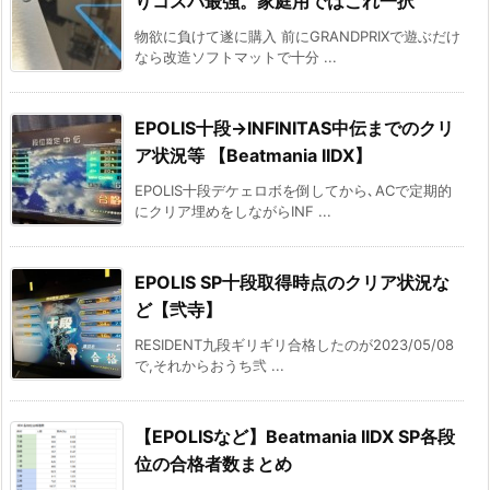
りコスパ最強。家庭用ではこれ一択
物欲に負けて遂に購入 前にGRANDPRIXで遊ぶだけ
なら改造ソフトマットで十分 ...
EPOLIS十段→INFINITAS中伝までのクリ
ア状況等 【Beatmania IIDX】
EPOLIS十段デケェロボを倒してから､ACで定期的
にクリア埋めをしながらINF ...
EPOLIS SP十段取得時点のクリア状況な
ど【弐寺】
RESIDENT九段ギリギリ合格したのが2023/05/08
で,それからおうち弐 ...
【EPOLISなど】Beatmania IIDX SP各段
位の合格者数まとめ