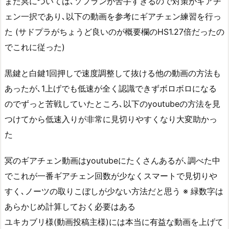
また冥については､ソフランが苦手すぎるので対策がギアチ
ェン一択であり､以下の動画を参考にギアチェン練習を行っ
た (サドプラがちょうど良いのが概要欄のHS1.27倍だったの
でこれに従った)
黒鍵と白鍵1回押しで速度調整して抜ける他の動画の方法も
あったが､1上げでも低速が全く認識できずボロボロになる
のでずっと苦戦していたところ､以下のyoutubeの方法を見
つけてから低速入りが非常に見切りやすくなり大変助かっ
た
冥のギアチェン動画はyoutubeにたくさんあるが､調べた中
でこれが一番ギアチェン回数が少なくスマートで見切りや
すく､ノーツの取りこぼしが少ない方法だと思う ※ 緑数字は
あらかじめ計算しておく必要はある
ユキカブリ様(動画投稿主様)には本当に有益な動画を上げて